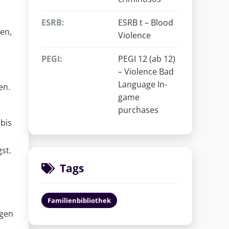
ESRB:
ESRB t – Blood
ten,
Violence
PEGI:
PEGI 12 (ab 12)
– Violence Bad
Language In-
en.
game
purchases
bis
st.
Tags
Familienbibliothek
igen