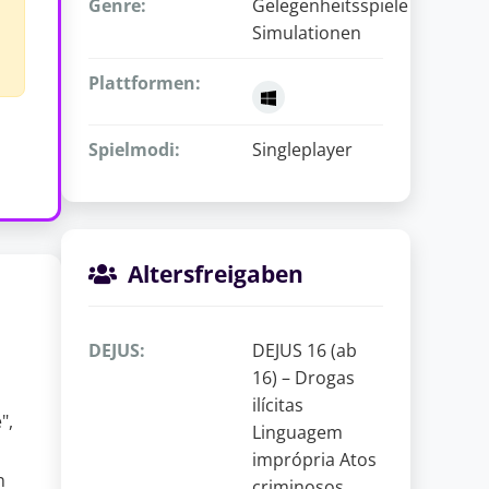
Genre:
Gelegenheitsspiele
Simulationen
Plattformen:
Spielmodi:
Singleplayer
Altersfreigaben
DEJUS:
DEJUS 16 (ab
16) – Drogas
ilícitas
",
Linguagem
imprópria Atos
n
criminosos