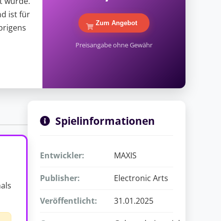
t wurde.
d ist für
Zum Angebot
brigens
Preisangabe ohne Gewähr
Spielinformationen
Entwickler:
MAXIS
Publisher:
Electronic Arts
mals
Veröffentlicht:
31.01.2025