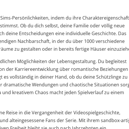
e Sims-Persönlichkeiten, indem du ihre Charaktereigenschaf
stimmst. Ob du dich selbst, deine Familie oder völlig neue
rch deine Entscheidungen eine individuelle Geschichte. Das
ebendigen Nachbarschaft, in der du über 1000 verschiedene
ume zu gestalten oder in bereits fertige Häuser einzuzieh
ndlichen Möglichkeiten der Lebensgestaltung. Du begleitest
von der Karriereentwicklung über romantische Beziehungen 
t es vollständig in deiner Hand, ob du deine Schützlinge zu
für dramatische Wendungen und chaotische Situationen sorg
u und kreativem Chaos macht jeden Spielverlauf zu einem
ine Reise in die Vergangenheit der Videospielgeschichte,
und alteingesessene Fans der Serie. Mit ihrem sandbox-art
en Freiheit bleibt sie auch nach Jahrzehnten ein