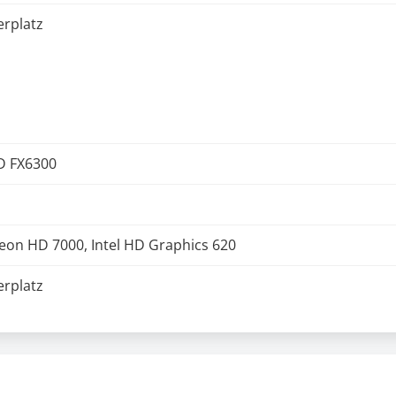
erplatz
MD FX6300
on HD 7000, Intel HD Graphics 620
erplatz