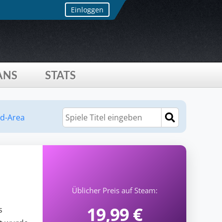
Einloggen
ANS
STATS
d-Area
Üblicher Preis auf Steam:
19,99 €
s