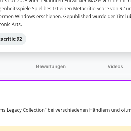
m 31.01.2025 vom bekannten Entwickler MAXIS veröffentlich
enheitsspiele Spiel besitzt einen Metacritic-Score von 92 un
tformen Windows erschienen. Gepublished wurde der Titel ü
ronic Arts.
acritic:
92
Bewertungen
Videos
 Sims Legacy Collection" bei verschiedenen Händlern und oft