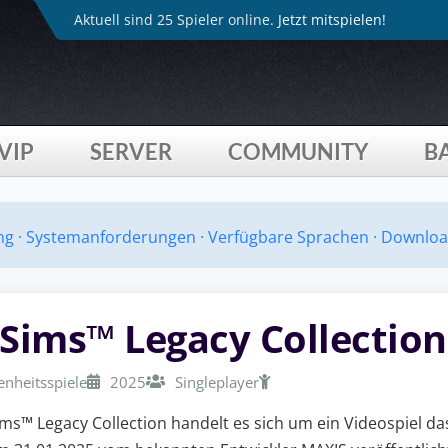
Aktuell sind 25 Spieler online.
Jetzt mitspielen!
VIP
SERVER
COMMUNITY
B
ng
·
Systemanforderungen
·
Verfügbare Sprachen
·
Downloa
 Sims™ Legacy Collection
enheitsspiele
2025
Singleplayer
ims™ Legacy Collection handelt es sich um ein Videospiel da