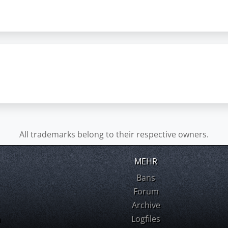
All trademarks belong to their respective owners.
MEHR
Bans
Forum
Archive
m
Logfiles