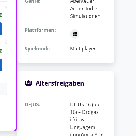
Genre:
Abenteuer
Action Indie
€
Simulationen
Plattformen:
Spielmodi:
Multiplayer
€
Altersfreigaben
DEJUS:
DEJUS 16 (ab
16) – Drogas
ilícitas
Linguagem
imprópria Atos