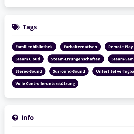
Tags
Familienbibliothek
Farbalternativen
Remote Play 
Steam Cloud
Steam-Errungenschaften
Steam-Sam
Stereo-Sound
Surround-Sound
Untertitel verfügb
Volle Controllerunterstützung
Info