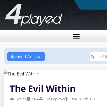
4played Archive
The Evil Within
Action
N/A
Singleplayer
USK 18 (ab 18)...