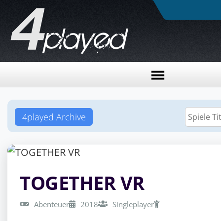
4played Archive
TOGETHER VR
Abenteuer
2018
Singleplayer